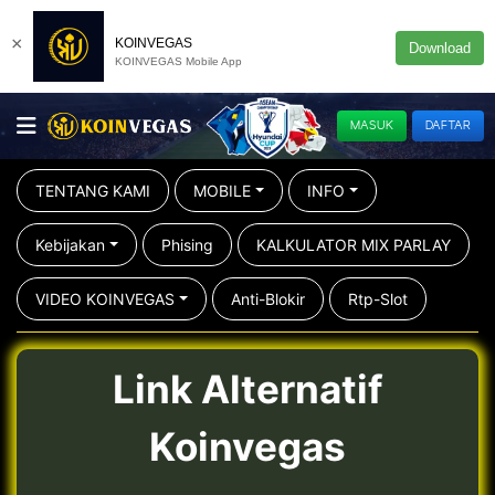
×
KOINVEGAS
Download
KOINVEGAS Mobile App
MASUK
DAFTAR
TENTANG KAMI
MOBILE
INFO
Kebijakan
Phising
KALKULATOR MIX PARLAY
VIDEO KOINVEGAS
Anti-Blokir
Rtp-Slot
Link Alternatif
Koinvegas