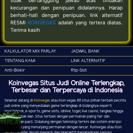
tidak bertanggung jawab atas tindakan
kecurangan dan penipuan didalamnya. Harap
berhati-hati dengan penipuan. link alternatif
RESMI
KOINVEGAS
adalah yang tertera diatas.
Terima kasih
KALKULATOR MIX PARLAY
JADWAL BANK
TENTANG KAMI
LINK ALTERNATIF
Anti-Blokir
Rtp-Slot
Koinvegas Situs Judi Online Terlengkap,
Terbesar dan Terpercaya di Indonesia
Selamat datang di
Koinvegas
atau Koin vegas 88 situs pilihan terbaik pecinta
judi online yang menyediakan game terlengkap di bidangnya seperti
sportsbook, e-sports, game slots, idnlive, togel, live casino, tangkas hingga
game tembak ikan. Situs terbaik dengan permainan paling fair dan
kemenangan pasti. Didukung dengan teknologi terkini dan sistem enkripsi
terlengkap yang menunjang permainan dengan lancar. Koinvegas atau Koin
Vegas memiliki desain menarik dan interaktif menghadirkan sensasi