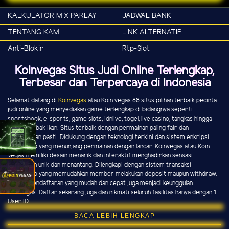
KALKULATOR MIX PARLAY
JADWAL BANK
TENTANG KAMI
LINK ALTERNATIF
Anti-Blokir
Rtp-Slot
Koinvegas Situs Judi Online Terlengkap,
Terbesar dan Terpercaya di Indonesia
Selamat datang di
Koinvegas
atau Koin vegas 88 situs pilihan terbaik pecinta
judi online yang menyediakan game terlengkap di bidangnya seperti
sportsbook, e-sports, game slots, idnlive, togel, live casino, tangkas hingga
game tembak ikan. Situs terbaik dengan permainan paling fair dan
kemenangan pasti. Didukung dengan teknologi terkini dan sistem enkripsi
terlengkap yang menunjang permainan dengan lancar. Koinvegas atau Koin
Vegas memiliki desain menarik dan interaktif menghadirkan sensasi
permainan unik dan menantang. Dilengkapi dengan sistem transaksi
terlengkap yang memudahkan member melakukan deposit maupun withdraw.
Proses pendaftaran yang mudah dan cepat juga menjadi keunggulan
Koinvegas. Daftar sekarang juga dan nikmati seluruh fasilitas hanya dengan 1
User ID.
BACA LEBIH LENGKAP