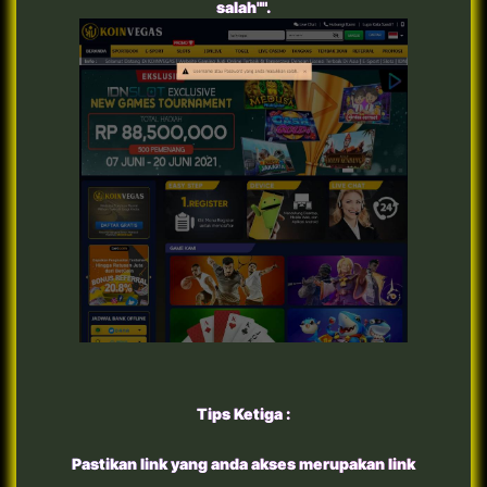
salah"".
Tips Ketiga :
Pastikan link yang anda akses merupakan link