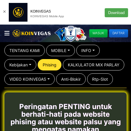
×
KOINVEGAS
Download
KOINVEGAS Mobile App
MASUK
DAFTAR
TENTANG KAMI
MOBILE
INFO
Kebijakan
Phising
KALKULATOR MIX PARLAY
VIDEO KOINVEGAS
Anti-Blokir
Rtp-Slot
Peringatan PENTING untuk
berhati-hati pada website
phising atau website palsu yang
mengatas namakan