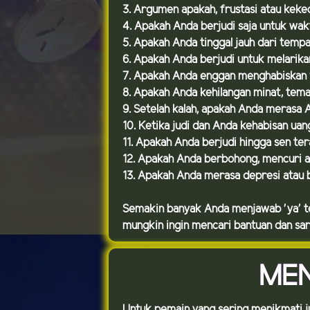
3. Argumen apakah, frustasi atau kek
4. Apakah Anda berjudi saja untuk wak
5. Apakah Anda tinggal jauh dari tempat
6. Apakah Anda berjudi untuk melarika
7. Apakah Anda enggan menghabiskan 'u
8. Apakah Anda kehilangan minat, tema
9. Setelah kalah, apakah Anda meras
10. Ketika judi dan Anda kehabisan uan
11. Apakah Anda berjudi hingga sen ter
12. Apakah Anda berbohong, mencuri a
13. Apakah Anda merasa depresi atau 
Semakin banyak Anda menjawab 'ya' te
mungkin ingin mencari bantuan dan sara
ME
Untuk pemain yang sering menikmati j