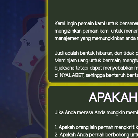
Kami ingin pemain kami untuk bersen
mengizinkan pemain kami untuk menen
manajemen yang memungkinkan anda me
Judi adalah bentuk hiburan, dan tida
Meminjam uang untuk bermain, menghabi
bijaksana tetapi dapat menyebabkan ma
di NYALABET, sehingga bertaruh bert
APAKAH 
Jika Anda merasa Anda mungkin memili
1. Apakah orang lain pernah mengkriti
2. Apakah Anda pernah berbohong untu