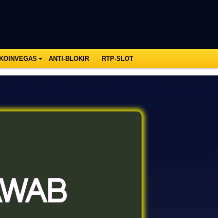
 KOINVEGAS
ANTI-BLOKIR
RTP-SLOT
AWAB