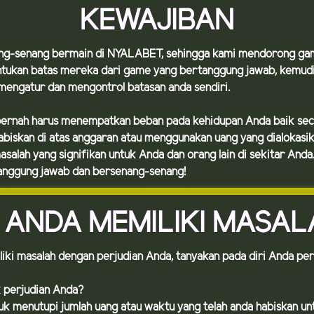
KEWAJIBAN
ang-senang bermain di NYALABET, sehingga kami mendorong ga
tukan batas mereka dari game yang bertanggung jawab, kemud
ngatur dan mengontrol batasan anda sendiri.
k pernah harus menempatkan beban pada kehidupan Anda baik seca
skan di atas anggaran atau menggunakan uang yang dialokasikan
salah yang signifikan untuk Anda dan orang lain di sekitar And
anggung jawab dan bersenang-senang!
ANDA MEMILIKI MASAL
ki masalah dengan perjudian Anda, tanyakan pada diri Anda pe
k perjudian Anda?
k menutupi jumlah uang atau waktu yang telah anda habiskan un