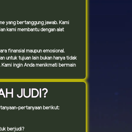
me yang bertanggung jawab. Kami
ian kami membantu dengan alat
ra finansial maupun emosional.
 untuk tujuan lain bukan hanya tidak
a. Kami ingin Anda menikmati bermain
AH JUDI?
rtanyaan-pertanyaan berikut:
tuk berjudi?