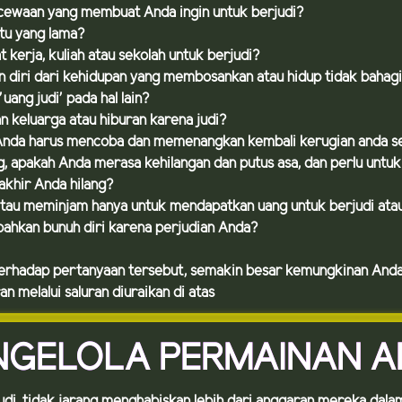
ecewaan yang membuat Anda ingin untuk berjudi?
tu yang lama?
 kerja, kuliah atau sekolah untuk berjudi?
n diri dari kehidupan yang membosankan atau hidup tidak bahag
ang judi' pada hal lain?
n keluarga atau hiburan karena judi?
a Anda harus mencoba dan memenangkan kembali kerugian anda 
g, apakah Anda merasa kehilangan dan putus asa, dan perlu untu
akhir Anda hilang?
tau meminjam hanya untuk mendapatkan uang untuk berjudi ata
bahkan bunuh diri karena perjudian Anda?
rhadap pertanyaan tersebut, semakin besar kemungkinan Anda m
n melalui saluran diuraikan di atas
NGELOLA PERMAINAN A
udi, tidak jarang menghabiskan lebih dari anggaran mereka da