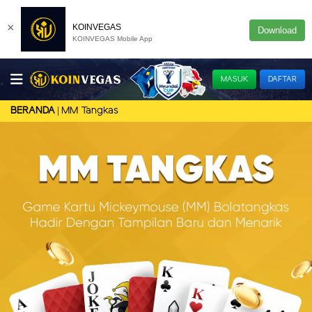
×
KOINVEGAS
Download
KOINVEGAS Mobile App
MASUK
DAFTAR
MM Tangkas
BERANDA